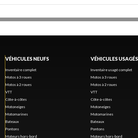
VÉHICULES NEUFS
VÉHICULES USAGÉS
Inventaire complet
Inventaire usagé complet
Motos à 3 roues
Motos à 3 roues
Motos à 2 roues
Motos à 2 roues
VTT
VTT
Côte-à-côtes
Côte-à-côtes
Motoneiges
Motoneiges
Motomarines
Motomarines
Bateaux
Bateaux
Pontons
Pontons
Moteurs hors-bord
Moteurs hors-bord