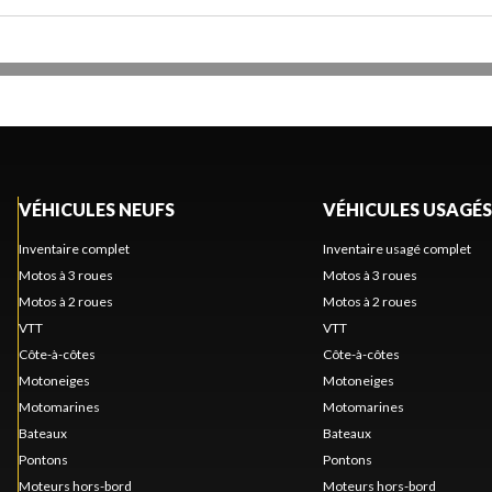
VÉHICULES NEUFS
VÉHICULES USAGÉS
Inventaire complet
Inventaire usagé complet
Motos à 3 roues
Motos à 3 roues
Motos à 2 roues
Motos à 2 roues
VTT
VTT
Côte-à-côtes
Côte-à-côtes
Motoneiges
Motoneiges
Motomarines
Motomarines
Bateaux
Bateaux
Pontons
Pontons
Moteurs hors-bord
Moteurs hors-bord