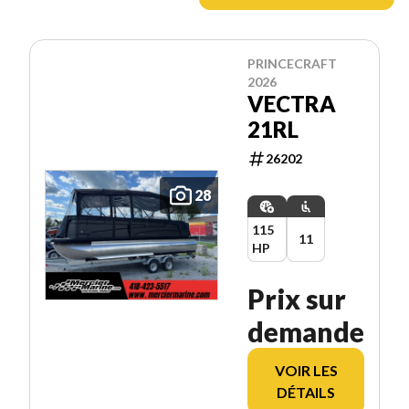
PRINCECRAFT
2026
VECTRA
21RL
26202
28
115
11
HP
Prix sur
demande
VOIR LES
DÉTAILS