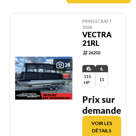
PRINCECRAFT
2026
VECTRA
21RL
26202
28
115
11
HP
Prix sur
demande
VOIR LES
DÉTAILS