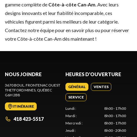
gamme complète de
Côte-à-côte Can-Am
. Avec leurs
designs innovants et leur fiabilité incomparable, ces
véhicules figurent parmi les meilleurs de leur catégorie.
Contactez notre équipe
pour en savoir plus ou pour réserver
votre Côte-à-côte Can-Am dès maintenant !
NOUS JOINDRE
HEURES D'OUVERTURE
3670 BOUL. FRONTENAC OUEST
GÉNÉRAL
VENTES
THETFORD MINES
, QUÉBEC
G6H 2B8
SERVICE
ITINÉRAIRE
Lundi
:
8h00 - 17h00
Mardi
:
8h00 - 17h00
418 423-5517
Mercredi
:
8h00 - 17h00
Jeudi
:
8h00 - 20h00