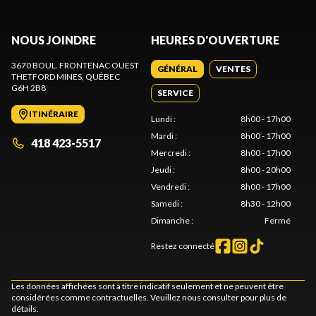
NOUS JOINDRE
HEURES D'OUVERTURE
3670 BOUL. FRONTENAC OUEST
GÉNÉRAL
VENTES
THETFORD MINES
, QUÉBEC
G6H 2B8
SERVICE
ITINÉRAIRE
Lundi
:
8h00 - 17h00
Mardi
:
8h00 - 17h00
418 423-5517
Mercredi
:
8h00 - 17h00
Jeudi
:
8h00 - 20h00
Vendredi
:
8h00 - 17h00
Samedi
:
8h30 - 12h00
Dimanche
:
Fermé
Restez connecté
Les données affichées sont à titre indicatif seulement et ne peuvent être
considérées comme contractuelles. Veuillez nous consulter pour plus de
détails.