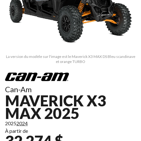
La version du modèle sur l'image est le Maverick X3 MAX DS Bleu scandinave
et orange TURBO
Can-Am
MAVERICK X3
MAX 2025
2025
2024
À partir de
32 274 $