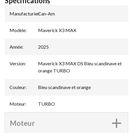
Spécifications
Manufacturier
Can-Am
:
Modèle
:
Maverick X3 MAX
Année
:
2025
Version
:
Maverick X3 MAX DS Bleu scandinave et
orange TURBO
Couleur
:
Bleu scandinave et orange
Moteur
:
TURBO
Moteur