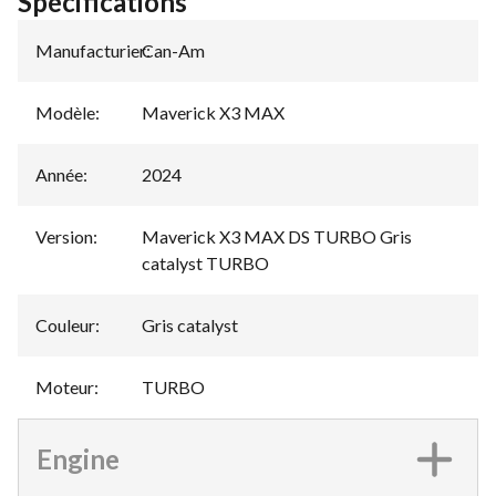
Spécifications
Manufacturier
Can-Am
:
Modèle
:
Maverick X3 MAX
Année
:
2024
Version
:
Maverick X3 MAX DS TURBO Gris
catalyst TURBO
Couleur
:
Gris catalyst
Moteur
:
TURBO
Engine