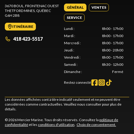
3670 BOUL. FRONTENAC OUEST
GÉNÉRAL
VENTES
THETFORD MINES
, QUÉBEC
G6H 2B8
SERVICE
ITINÉRAIRE
Lundi
:
8h00 - 17h00
Mardi
:
8h00 - 17h00
418 423-5517
Mercredi
:
8h00 - 17h00
Jeudi
:
8h00 - 20h00
Vendredi
:
8h00 - 17h00
Samedi
:
8h30 - 12h00
Dimanche
:
Fermé
Restez connecté
Les données affichées sont à titre indicatif seulement et ne peuvent être
considérées comme contractuelles. Veuillez nous consulter pour plus de
détails.
© 2026 Mercier Marine. Tous droits réservés. Consultez la
politique de
confidentialité
et les
conditions d'utilisation
.
Choix de consentement.