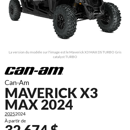
La version du modèle sur l'image est le Maverick X3 MAX DS TURBO Gris
catalyst TURBO
Can-Am
MAVERICK X3
MAX 2024
2025
2024
À partir de
32 674 $