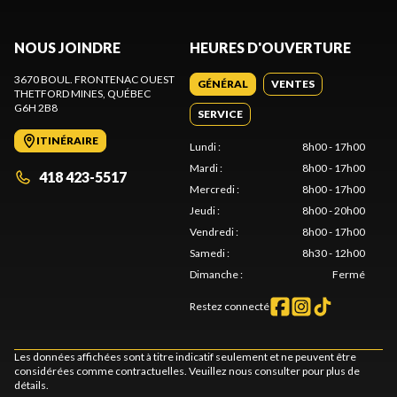
NOUS JOINDRE
HEURES D'OUVERTURE
3670 BOUL. FRONTENAC OUEST
GÉNÉRAL
VENTES
THETFORD MINES
, QUÉBEC
G6H 2B8
SERVICE
ITINÉRAIRE
Lundi
:
8h00 - 17h00
Mardi
:
8h00 - 17h00
418 423-5517
Mercredi
:
8h00 - 17h00
Jeudi
:
8h00 - 20h00
Vendredi
:
8h00 - 17h00
Samedi
:
8h30 - 12h00
Dimanche
:
Fermé
Restez connecté
Les données affichées sont à titre indicatif seulement et ne peuvent être
considérées comme contractuelles. Veuillez nous consulter pour plus de
détails.