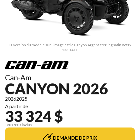
La version du modèle sur l'image est le Canyon Argent sterling satin Rotax
1330 ACE
Can-Am
CANYON 2026
2026
2025
À partir de
33 324 $
Tous frais inclus
DEMANDE DE PRIX