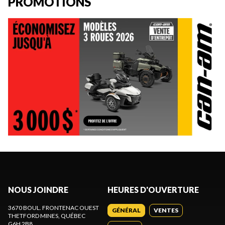
PROMOTIONS
NOUS JOINDRE
HEURES D'OUVERTURE
3670 BOUL. FRONTENAC OUEST
GÉNÉRAL
VENTES
THETFORD MINES
, QUÉBEC
G6H 2B8