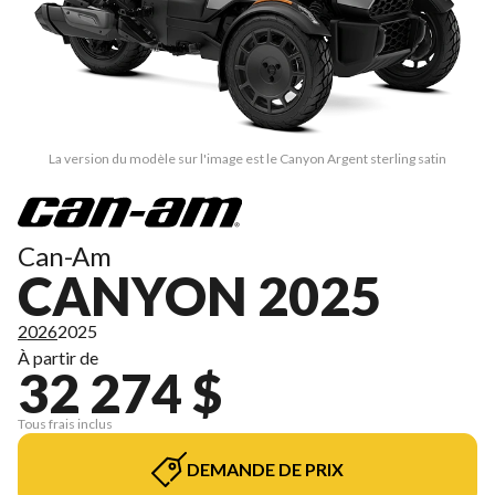
La version du modèle sur l'image est le Canyon Argent sterling satin
Can-Am
CANYON 2025
2026
2025
À partir de
32 274 $
Tous frais inclus
DEMANDE DE PRIX