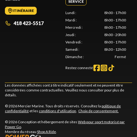
SERVICE
ITINÉRAIRE
Lundi
:
8h00 - 17h00
Mardi
:
8h00 - 17h00
418 423-5517
Mercredi
:
8h00 - 17h00
Jeudi
:
8h00 - 20h00
Vendredi
:
8h00 - 17h00
Samedi
:
8h30 - 12h00
Dimanche
:
Fermé
Restez connecté
Les données affichées sont à titre indicatif seulement et ne peuvent être
considérées comme contractuelles. Veuillez nous consulter pour plus de
détails.
© 2026 Mercier Marine. Tous droits réservés. Consultez la
politique de
confidentialité
et les
conditions d'utilisation
.
Choix de consentement.
© 2026 Conception et hébergement de sites
Web pour sport motorisé par
Power Go
.
Membre du réseau
Shop A Ride
.