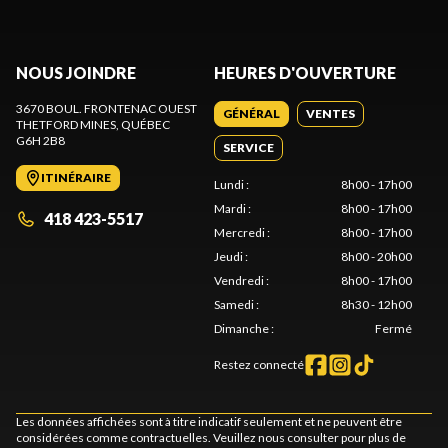
NOUS JOINDRE
HEURES D'OUVERTURE
3670 BOUL. FRONTENAC OUEST
GÉNÉRAL
VENTES
THETFORD MINES
, QUÉBEC
G6H 2B8
SERVICE
ITINÉRAIRE
Lundi
:
8h00 - 17h00
Mardi
:
8h00 - 17h00
418 423-5517
Mercredi
:
8h00 - 17h00
Jeudi
:
8h00 - 20h00
Vendredi
:
8h00 - 17h00
Samedi
:
8h30 - 12h00
Dimanche
:
Fermé
Restez connecté
Les données affichées sont à titre indicatif seulement et ne peuvent être
considérées comme contractuelles. Veuillez nous consulter pour plus de