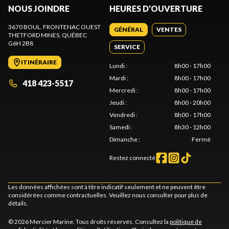
NOUS JOINDRE
HEURES D'OUVERTURE
3670 BOUL. FRONTENAC OUEST
GÉNÉRAL
VENTES
THETFORD MINES
, QUÉBEC
G6H 2B8
SERVICE
ITINÉRAIRE
Lundi
:
8h00 - 17h00
Mardi
:
8h00 - 17h00
418 423-5517
Mercredi
:
8h00 - 17h00
Jeudi
:
8h00 - 20h00
Vendredi
:
8h00 - 17h00
Samedi
:
8h30 - 12h00
Dimanche
:
Fermé
Restez connecté
Les données affichées sont à titre indicatif seulement et ne peuvent être
considérées comme contractuelles. Veuillez nous consulter pour plus de
détails.
© 2026 Mercier Marine. Tous droits réservés. Consultez la
politique de