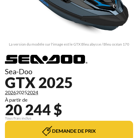
La version du modèle sur l'image est le GTX Bleu abysse / Bleu océan 170
Sea-Doo
GTX 2025
2026
2025
2024
À partir de
20 244 $
Tous frais inclus
DEMANDE DE PRIX