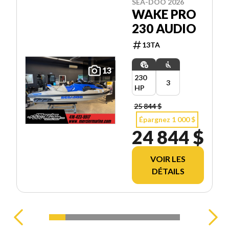
SEA-DOO 2026
WAKE PRO
230 AUDIO
13TA
13
230
3
HP
25 844 $
Épargnez 1 000 $
24 844 $
VOIR LES
DÉTAILS