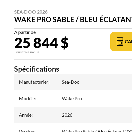
SEA-DOO 2026
WAKE PRO SABLE / BLEU ÉCLATAN
À partir de
25 844 $
CA
Tous frais inclus
Spécifications
Manufacturier
:
Sea-Doo
Modèle
:
Wake Pro
Année
:
2026
Version
:
Wake Pro Sable / Bleu Éclatant 23