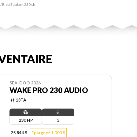
/ Bleu Éclatant 230 ch
VENTAIRE
SEA-DOO 2026
WAKE PRO 230 AUDIO
13TA
230 HP
3
25 844 $
Épargnez 1 000 $