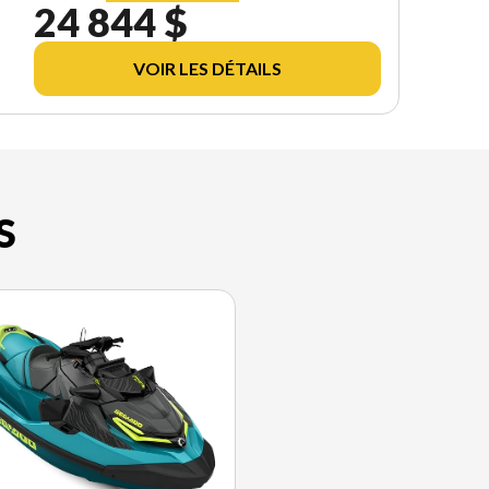
24 844 $
VOIR LES DÉTAILS
S