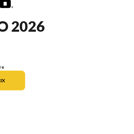
O 2026
re
IX