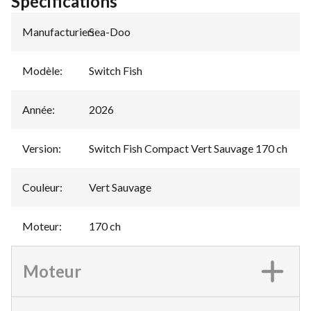
Spécifications
Manufacturier
Sea-Doo
:
Modèle
:
Switch Fish
Année
:
2026
Version
:
Switch Fish Compact Vert Sauvage 170 ch
Couleur
:
Vert Sauvage
Moteur
:
170 ch
Moteur