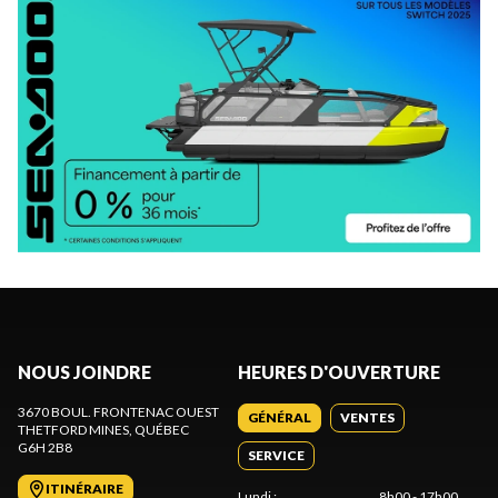
NOUS JOINDRE
HEURES D'OUVERTURE
3670 BOUL. FRONTENAC OUEST
GÉNÉRAL
VENTES
THETFORD MINES
, QUÉBEC
G6H 2B8
SERVICE
ITINÉRAIRE
Lundi
:
8h00 - 17h00