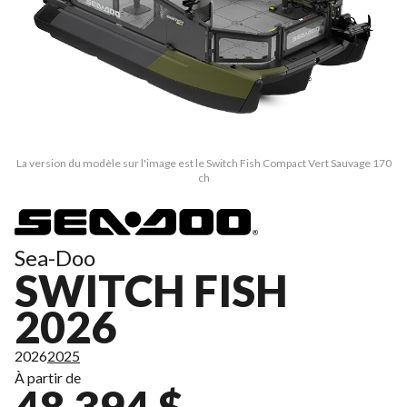
La version du modèle sur l'image est le Switch Fish Compact Vert Sauvage 170
ch
Sea-Doo
SWITCH FISH
2026
2026
2025
À partir de
48 394 $