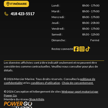
ITINÉRAIRE
Lundi
:
8h00 - 17h00
Mardi
:
8h00 - 17h00
418 423-5517
Mercredi
:
8h00 - 17h00
Jeudi
:
8h00 - 20h00
Vendredi
:
8h00 - 17h00
Samedi
:
8h30 - 12h00
Dimanche
:
Fermé
Restez connecté
Les données affichées sont à titre indicatif seulement et ne peuvent être
considérées comme contractuelles. Veuillez nous consulter pour plus de
détails.
© 2026 Mercier Marine. Tous droits réservés. Consultez la
politique de
confidentialité
et les
conditions d'utilisation
.
Choix de consentement.
© 2026 Conception et hébergement de sites
Web pour sport motorisé par
Power Go
.
Membre du réseau
Shop A Ride
.