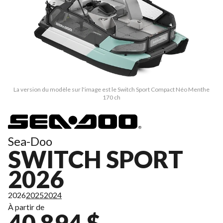
La version du modèle sur l'image est le Switch Sport Compact Néo Menthe
170 ch
Sea-Doo
SWITCH SPORT
2026
2026
2025
2024
À partir de
40 894 $