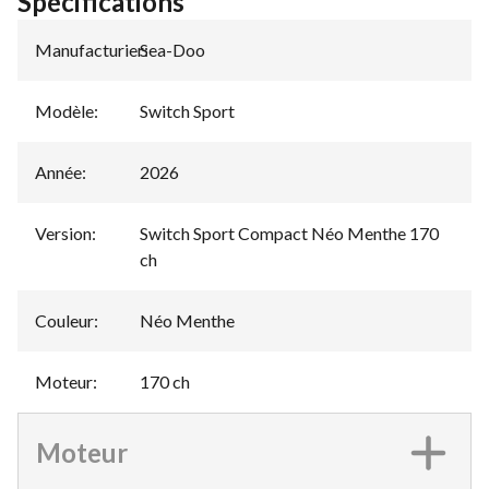
Spécifications
Manufacturier
Sea-Doo
:
Modèle
:
Switch Sport
Année
:
2026
Version
:
Switch Sport Compact Néo Menthe 170
ch
Couleur
:
Néo Menthe
Moteur
:
170 ch
Moteur