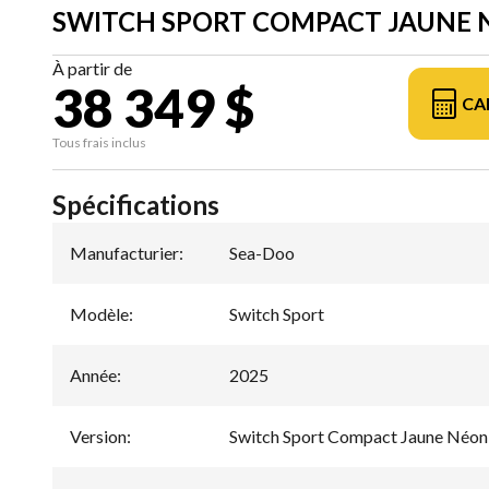
SWITCH SPORT COMPACT JAUNE 
À partir de
38 349 $
CA
Tous frais inclus
Spécifications
Manufacturier
:
Sea-Doo
Modèle
:
Switch Sport
Année
:
2025
Version
:
Switch Sport Compact Jaune Néon