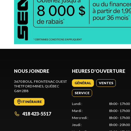
NOUS JOINDRE
HEURES D'OUVERTURE
3670 BOUL. FRONTENAC OUEST
GÉNÉRAL
VENTES
THETFORD MINES
, QUÉBEC
G6H 2B8
SERVICE
ITINÉRAIRE
Lundi
:
8h00 - 17h00
Mardi
:
8h00 - 17h00
418 423-5517
Mercredi
:
8h00 - 17h00
Jeudi
:
8h00 - 20h00