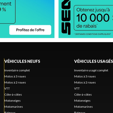
VÉHICULES NEUFS
VÉHICULES USAGÉS
Inventaire complet
Inventaire usagé complet
Motos à 3 roues
Motos à 3 roues
Motos à 2 roues
Motos à 2 roues
VTT
VTT
Côte-à-côtes
Côte-à-côtes
Motoneiges
Motoneiges
Motomarines
Motomarines
Bateaux
Bateaux