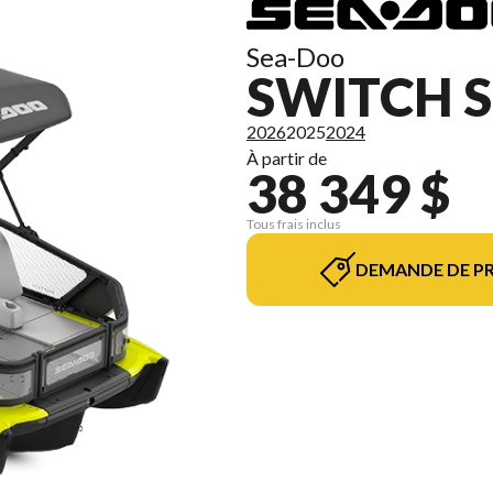
Sea-Doo
SWITCH S
2026
2025
2024
À partir de
38 349 $
Tous frais inclus
DEMANDE DE PR