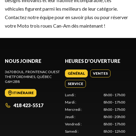
designs innovants et leur fiabilité incomparable, ces
véhicules figurent parmi les meilleurs de leur catégorie.
Contactez notre équipe
pour en savoir plus ou pour réserver
votre Moto trois roues Can-Am dès maintenant !
NOUS JOINDRE
HEURES D'OUVERTURE
3670 BOUL. FRONTENAC OUEST
GÉNÉRAL
VENTES
THETFORD MINES
, QUÉBEC
G6H 2B8
SERVICE
ITINÉRAIRE
Lundi
:
8h00 - 17h00
Mardi
:
8h00 - 17h00
418 423-5517
Mercredi
:
8h00 - 17h00
Jeudi
:
8h00 - 20h00
Vendredi
:
8h00 - 17h00
Samedi
:
8h30 - 12h00