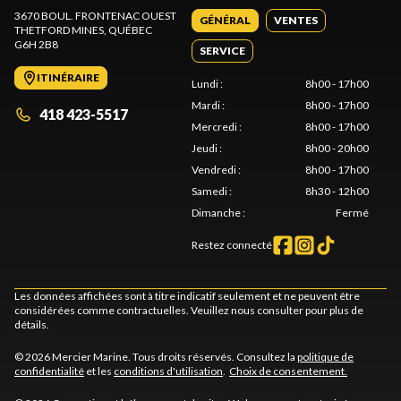
3670 BOUL. FRONTENAC OUEST
GÉNÉRAL
VENTES
THETFORD MINES
, QUÉBEC
G6H 2B8
SERVICE
ITINÉRAIRE
Lundi
:
8h00 - 17h00
Mardi
:
8h00 - 17h00
418 423-5517
Mercredi
:
8h00 - 17h00
Jeudi
:
8h00 - 20h00
Vendredi
:
8h00 - 17h00
Samedi
:
8h30 - 12h00
Dimanche
:
Fermé
Restez connecté
Les données affichées sont à titre indicatif seulement et ne peuvent être
considérées comme contractuelles. Veuillez nous consulter pour plus de
détails.
© 2026 Mercier Marine. Tous droits réservés. Consultez la
politique de
confidentialité
et les
conditions d'utilisation
.
Choix de consentement.