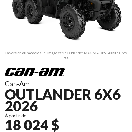
La version du modèle sur l'image est le Outlander MAX 6X6 DPS Granite Grey
700
Can-Am
OUTLANDER 6X6
2026
À partir de
18 024 $