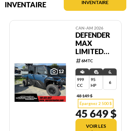
INVENTAIRE
INVENTAIRE
CAN-AM 2026
DEFENDER
MAX
LIMITED
HD11
6MTC
12
999
95
6
CC
HP
48 149 $
Épargnez 2 500 $
45 649 $
VOIR LES