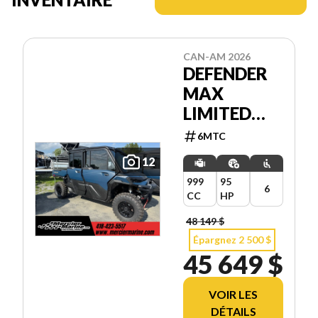
CAN-AM 2026
DEFENDER
MAX
LIMITED
HD11
6MTC
12
999
95
6
CC
HP
48 149 $
Épargnez 2 500 $
45 649 $
VOIR LES
DÉTAILS