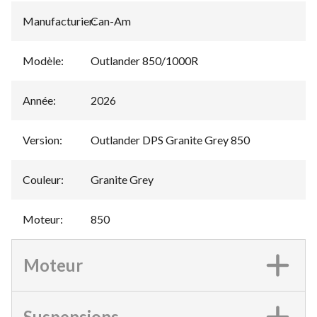
Manufacturier
Can-Am
:
Modèle
:
Outlander 850/1000R
Année
:
2026
Version
:
Outlander DPS Granite Grey 850
Couleur
:
Granite Grey
Moteur
:
850
Moteur
Suspensions