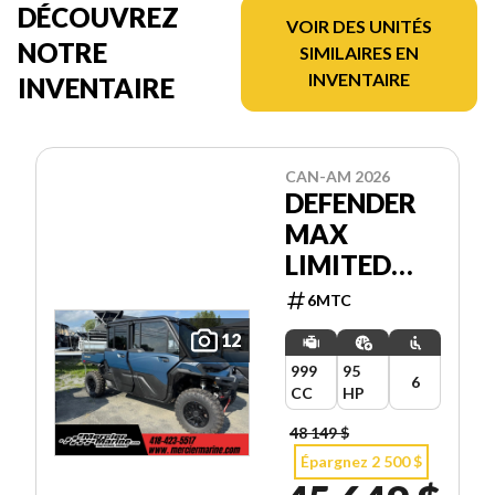
DÉCOUVREZ
VOIR DES UNITÉS
NOTRE
SIMILAIRES EN
INVENTAIRE
INVENTAIRE
CAN-AM 2026
DEFENDER
MAX
LIMITED
HD11
6MTC
12
999
95
6
CC
HP
48 149 $
Épargnez 2 500 $