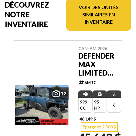
DÉCOUVREZ
VOIR DES UNITÉS
NOTRE
SIMILAIRES EN
INVENTAIRE
INVENTAIRE
CAN-AM 2026
DEFENDER
MAX
LIMITED
HD11
6MTC
12
999
95
6
CC
HP
48 149 $
Épargnez 2 500 $