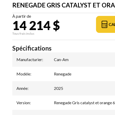
RENEGADE GRIS CATALYST ET OR
À partir de
14 214 $
CA
Tous frais inclus
Spécifications
Manufacturier
:
Can-Am
Modèle
:
Renegade
Année
:
2025
Version
:
Renegade Gris catalyst et orange 