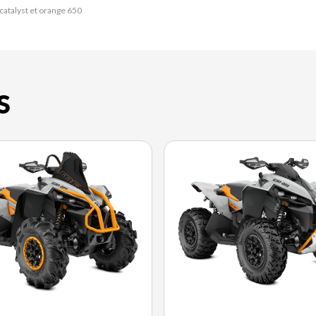
catalyst et orange 650
S