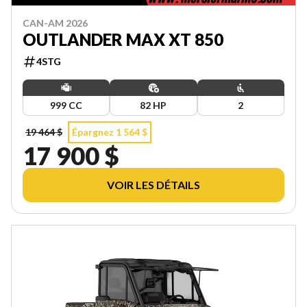
CAN-AM 2026
OUTLANDER MAX XT 850
4STG
999 CC
82 HP
2
19 464 $
Épargnez 1 564 $
17 900 $
VOIR LES DÉTAILS