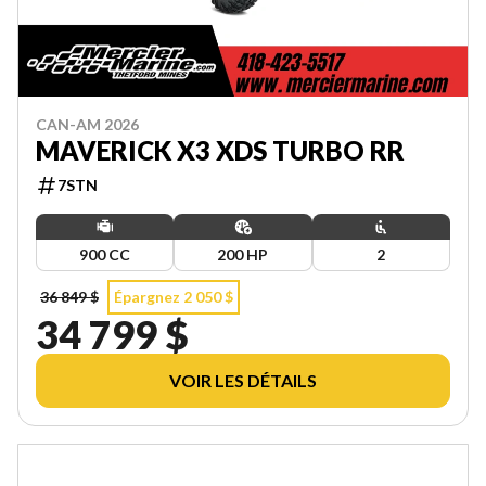
CAN-AM 2026
MAVERICK X3 XDS TURBO RR
7STN
900 CC
200 HP
2
36 849 $
Épargnez 2 050 $
34 799 $
VOIR LES DÉTAILS