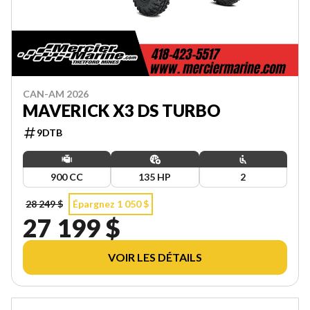
CAN-AM 2026
MAVERICK X3 DS TURBO
9DTB
900 CC
135 HP
2
28 249 $
Épargnez 1 050 $
27 199 $
VOIR LES DÉTAILS