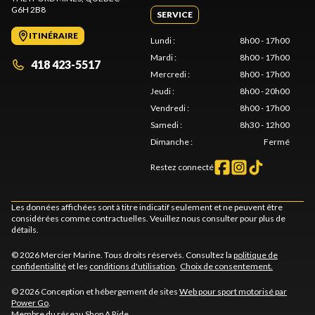
G6H 2B8
SERVICE
ITINÉRAIRE
Lundi
:
8h00 - 17h00
Mardi
:
8h00 - 17h00
418 423-5517
Mercredi
:
8h00 - 17h00
Jeudi
:
8h00 - 20h00
Vendredi
:
8h00 - 17h00
Samedi
:
8h30 - 12h00
Dimanche
:
Fermé
Restez connecté
Les données affichées sont à titre indicatif seulement et ne peuvent être
considérées comme contractuelles. Veuillez nous consulter pour plus de
détails.
© 2026 Mercier Marine. Tous droits réservés. Consultez la
politique de
confidentialité
et les
conditions d'utilisation
.
Choix de consentement.
© 2026 Conception et hébergement de sites
Web pour sport motorisé par
Power Go
.
Membre du réseau
Shop A Ride
.