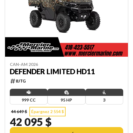
CAN-AM 2026
DEFENDER LIMITED HD11
8JTG
999 CC
95 HP
3
44 649 $
Épargnez 2 554 $
42 095 $