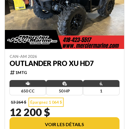
CAN-AM 2026
OUTLANDER PRO XU HD7
1MTG
650 CC
50 HP
1
13 264 $
Épargnez 1 064 $
12 200 $
VOIR LES DÉTAILS