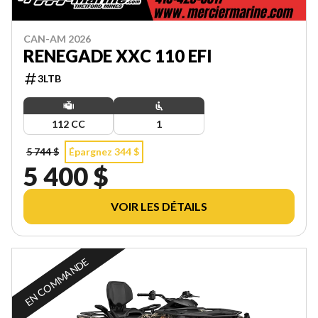
CAN-AM 2026
RENEGADE XXC 110 EFI
3LTB
112 CC
1
5 744 $
Épargnez 344 $
5 400 $
VOIR LES DÉTAILS
EN COMMANDE