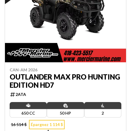
CAN-AM 2026
OUTLANDER MAX PRO HUNTING
EDITION HD7
2ATA
650 CC
50 HP
2
16 514 $
Épargnez 1 114 $