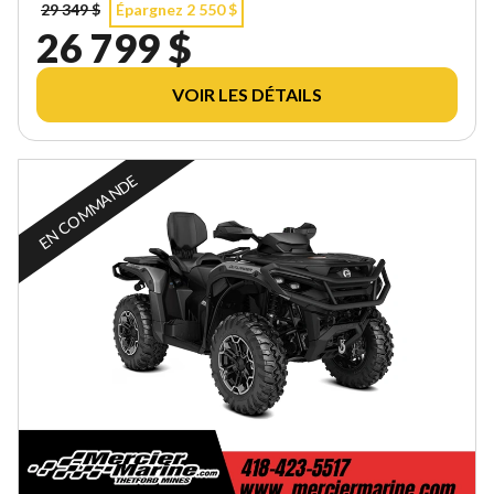
29 349 $
Épargnez 2 550 $
26 799 $
VOIR LES DÉTAILS
EN COMMANDE