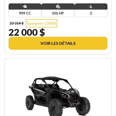
999 CC
101 HP
2
23 314 $
Épargnez 1 314 $
22 000 $
VOIR LES DÉTAILS