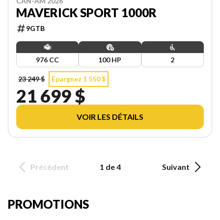
CAN-AM 2026
MAVERICK SPORT 1000R
9GTB
976 CC
100 HP
2
23 249 $
Épargnez 1 550 $
21 699 $
VOIR LES DÉTAILS
Précédent
1 de 4
Suivant
PROMOTIONS