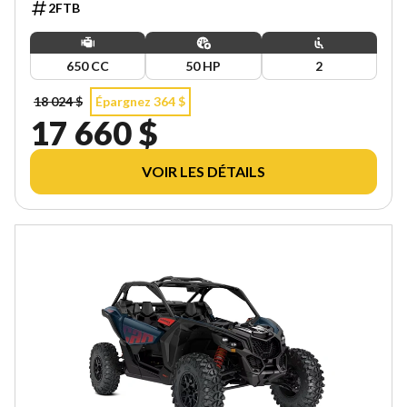
2FTB
650 CC
50 HP
2
18 024 $
Épargnez 364 $
17 660 $
VOIR LES DÉTAILS