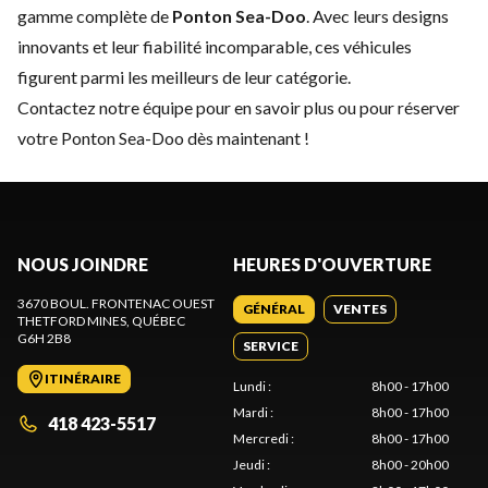
gamme complète de
Ponton Sea-Doo
. Avec leurs designs
innovants et leur fiabilité incomparable, ces véhicules
figurent parmi les meilleurs de leur catégorie.
Contactez notre équipe
pour en savoir plus ou pour réserver
votre Ponton Sea-Doo dès maintenant !
NOUS JOINDRE
HEURES D'OUVERTURE
3670 BOUL. FRONTENAC OUEST
GÉNÉRAL
VENTES
THETFORD MINES
, QUÉBEC
G6H 2B8
SERVICE
ITINÉRAIRE
Lundi
:
8h00 - 17h00
Mardi
:
8h00 - 17h00
418 423-5517
Mercredi
:
8h00 - 17h00
Jeudi
:
8h00 - 20h00